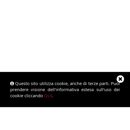
Questo sito utilizza cookie, anche di terze parti. Puoi
prendere visione dell'informativa estesa sull'uso dei
cookie cliccando
QUI
.
studio verna società professionale
MILANO